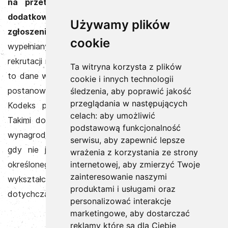
na przetwarzanie przez Administratora Twoich
dodatkowych danych osobowych zawartych w
Używamy plików
zgłoszeniu rekrutacyjnym
(m. in. przesłanym CV,
cookie
wypełnianym formularzu, itp.) w celu przeprowadzenia
rekrutacji na stanowisko wskazane w ogłoszeniu, które
Ta witryna korzysta z plików
to dane wykraczają poza zamknięty katalog określony
cookie i innych technologii
postanowieniami ustawy z dnia 26 czerwca 1974 r.
śledzenia, aby poprawić jakość
przeglądania w następujących
Kodeks pracy oraz aktów wykonawczych do niej.
celach:
aby umożliwić
Takimi dodatkowymi danymi mogą być - oczekiwane
podstawową funkcjonalność
wynagrodzenie, zdjęcie w CV, jak również w sytuacjach
serwisu
,
aby zapewnić lepsze
gdy nie jest to niezbędne do wykonywania pracy
wrażenia z korzystania ze strony
internetowej
,
aby zmierzyć Twoje
określonego rodzaju lub na określonym stanowisku –
zainteresowanie naszymi
wykształcenie, kwalifikacje zawodowe bądź przebieg
produktami i usługami oraz
dotychczasowego zatrudnienia.”
personalizować interakcje
marketingowe
,
aby dostarczać
reklamy które są dla Ciebie