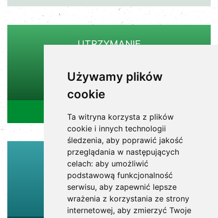
UTRZYMANIE
TERENÓW ZIELENI
Używamy plików
62 767 99 11
cookie
puk@puk.net.pl
Ta witryna korzysta z plików
cookie i innych technologii
śledzenia, aby poprawić jakość
przeglądania w następujących
WYWÓZ ŚMIECI,
celach:
aby umożliwić
GRUZU, ŚNIEGU
podstawową funkcjonalność
serwisu
,
aby zapewnić lepsze
62 767 99 21
wrażenia z korzystania ze strony
internetowej
,
aby zmierzyć Twoje