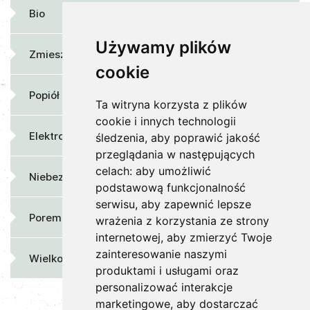
Bio
Używamy plików
Zmieszane
cookie
Popiół
Ta witryna korzysta z plików
cookie i innych technologii
Elektrośmieci
śledzenia, aby poprawić jakość
przeglądania w następujących
celach:
aby umożliwić
Niebezpieczne
podstawową funkcjonalność
serwisu
,
aby zapewnić lepsze
Poremontowe
wrażenia z korzystania ze strony
internetowej
,
aby zmierzyć Twoje
zainteresowanie naszymi
Wielkogabarytowe
produktami i usługami oraz
personalizować interakcje
marketingowe
,
aby dostarczać